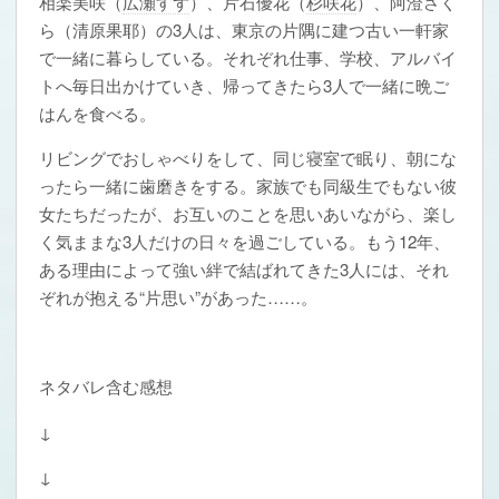
相楽美咲（
広瀬すず
）、片石優花（
杉咲花
）、阿澄さく
ら（清原果耶）の3人は、東京の片隅に建つ古い一軒家
で一緒に暮らしている。それぞれ仕事、学校、アルバイ
トへ毎日出かけていき、帰ってきたら3人で一緒に晩ご
はんを食べる。
リビングでおしゃべりをして、同じ寝室で眠り、朝にな
ったら一緒に歯磨きをする。家族でも同級生でもない彼
女たちだったが、お互いのことを思いあいながら、楽し
く気ままな3人だけの日々を過ごしている。もう12年、
ある理由によって強い絆で結ばれてきた3人には、それ
ぞれが抱える“片思い”があった……。
ネタバレ含む感想
↓
↓