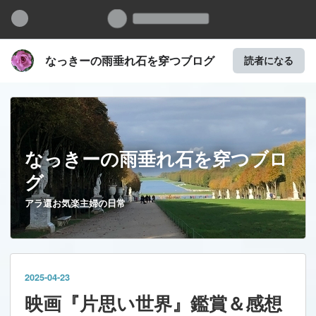
なっきーの雨垂れ石を穿つブログ
読者になる
なっきーの雨垂れ石を穿つブロ
グ
アラ還お気楽主婦の日常
2025
-
04
-
23
映画『片思い世界』鑑賞＆感想